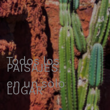
Todos los
PAISAJES,
en un solo
LUGAR