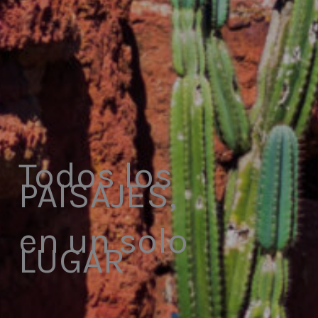
Todos los
PAISAJES,
en un solo
LUGAR