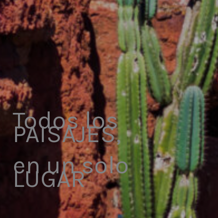
Todos los
PAISAJES,
en un solo
LUGAR