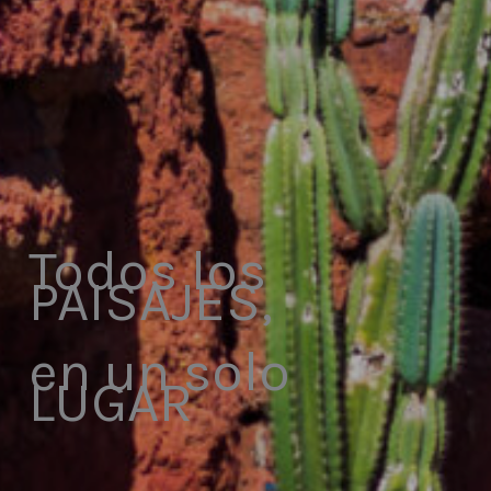
Todos los
PAISAJES,
en un solo
LUGAR