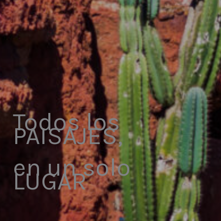
Todos los
PAISAJES,
en un solo
LUGAR