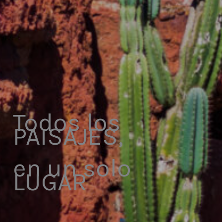
Todos los
PAISAJES,
en un solo
LUGAR