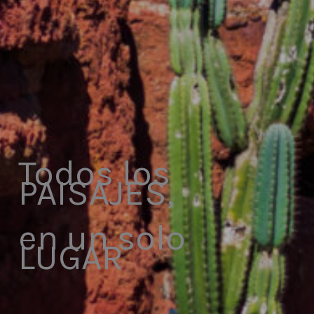
Todos los
PAISAJES,
en un solo
LUGAR