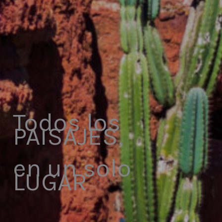
Todos los
PAISAJES,
en un solo
LUGAR