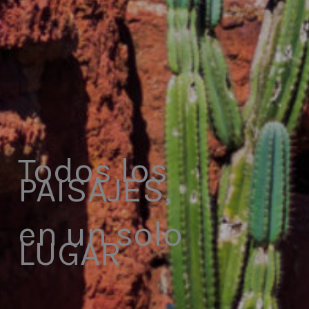
Todos los
PAISAJES,
en un solo
LUGAR