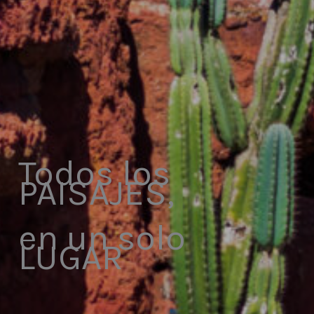
Todos los
PAISAJES,
en un solo
LUGAR