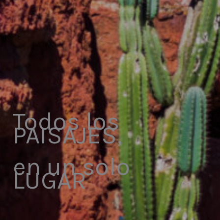
Todos los
PAISAJES,
en un solo
LUGAR