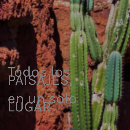
Todos los
PAISAJES,
en un solo
LUGAR