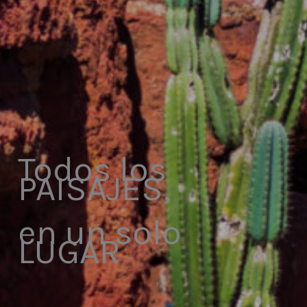
Todos los
PAISAJES,
en un solo
LUGAR