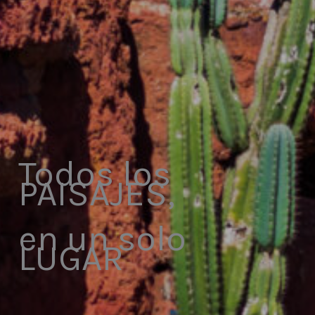
Todos los
PAISAJES,
en un solo
LUGAR