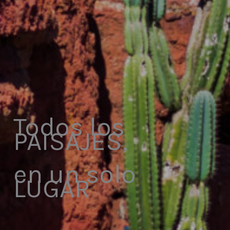
Todos los
PAISAJES,
en un solo
LUGAR