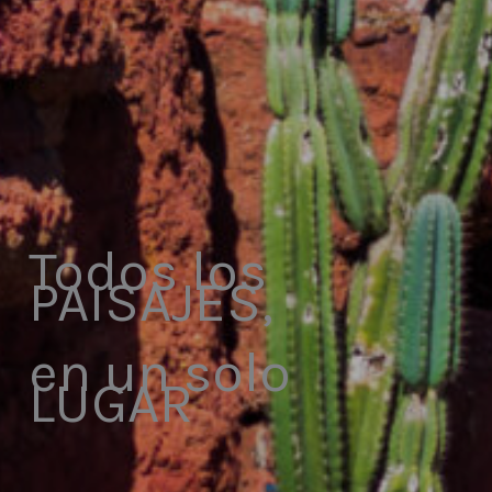
Todos los
PAISAJES,
en un solo
LUGAR