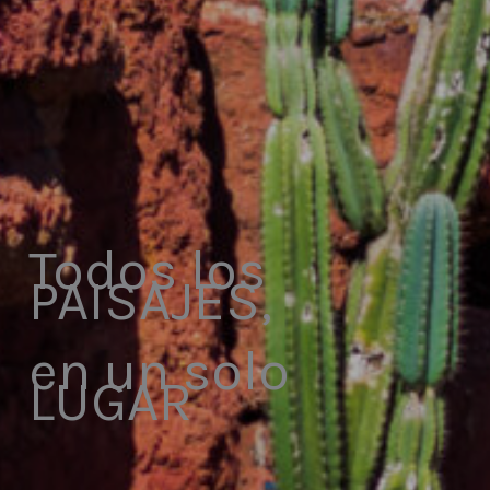
Todos los
PAISAJES,
en un solo
LUGAR