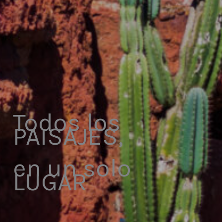
Todos los
PAISAJES,
en un solo
LUGAR