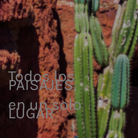
Todos los
PAISAJES,
en un solo
LUGAR