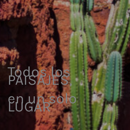
Todos los
PAISAJES,
en un solo
LUGAR