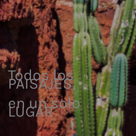
Todos los
PAISAJES,
en un solo
LUGAR