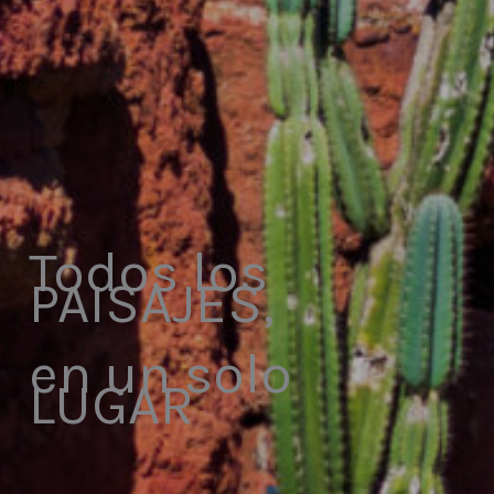
Todos los
PAISAJES,
en un solo
LUGAR