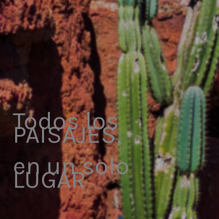
Todos los
PAISAJES,
en un solo
LUGAR