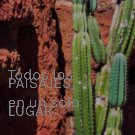
Todos los
PAISAJES,
en un solo
LUGAR