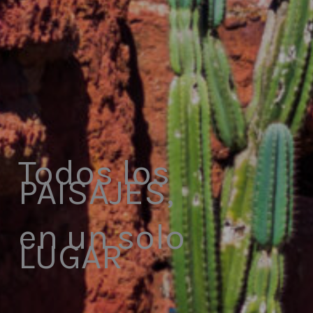
Todos los
PAISAJES,
en un solo
LUGAR