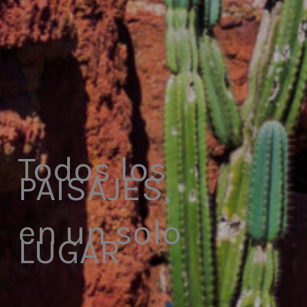
Todos los
PAISAJES,
en un solo
LUGAR