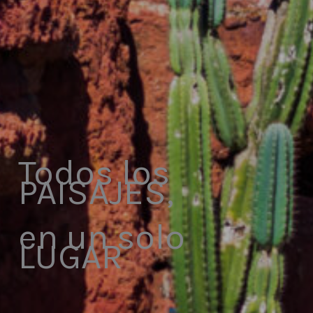
Todos los
PAISAJES,
en un solo
LUGAR