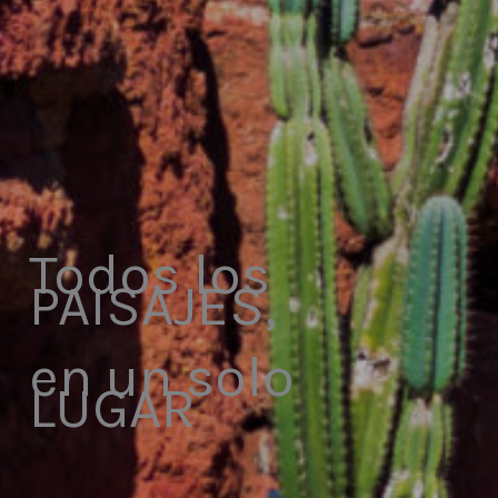
Todos los
PAISAJES,
en un solo
LUGAR