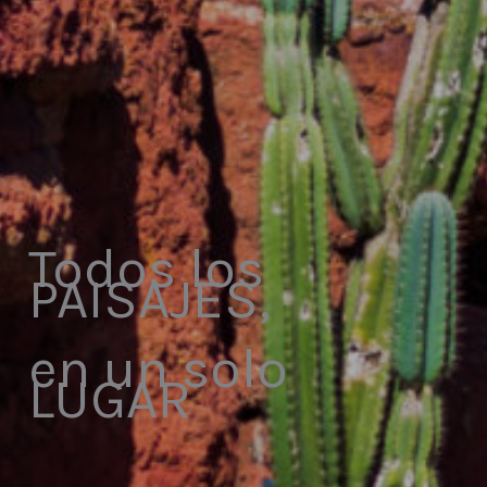
Todos los
PAISAJES,
en un solo
LUGAR