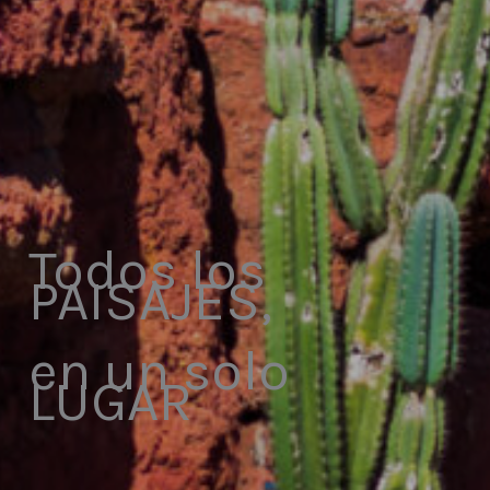
Todos los
PAISAJES,
en un solo
LUGAR