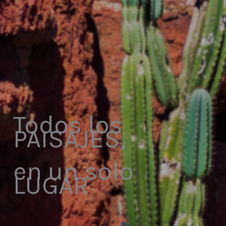
Todos los
PAISAJES,
en un solo
LUGAR