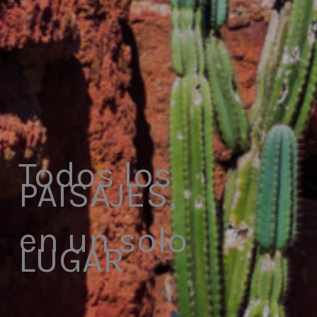
Todos los
PAISAJES,
en un solo
LUGAR