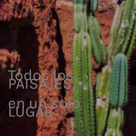
Todos los
PAISAJES,
en un solo
LUGAR