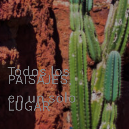
Todos los
PAISAJES,
en un solo
LUGAR