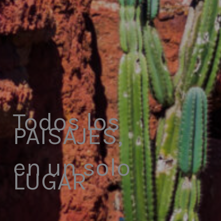
Todos los
PAISAJES,
en un solo
LUGAR