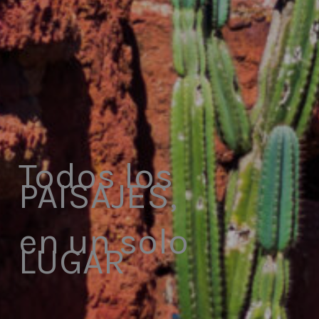
Todos los
PAISAJES,
en un solo
LUGAR