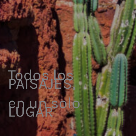
Todos los
PAISAJES,
en un solo
LUGAR