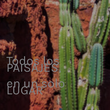
Todos los
PAISAJES,
en un solo
LUGAR