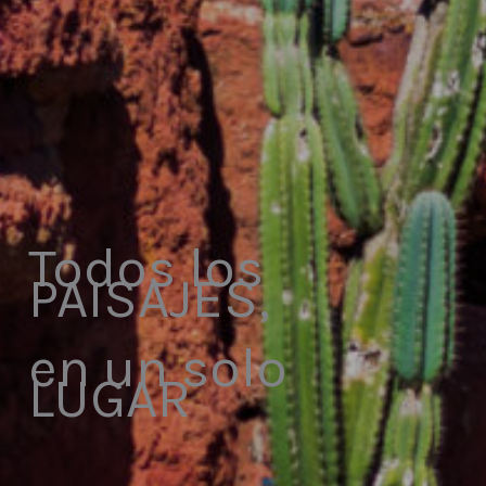
Todos los
PAISAJES,
en un solo
LUGAR