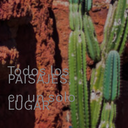
Todos los
PAISAJES,
en un solo
LUGAR