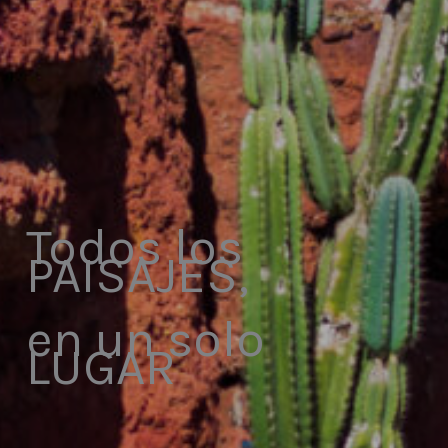
Todos los
PAISAJES,
en un solo
LUGAR