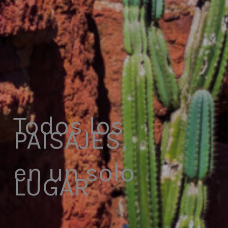
Todos los
PAISAJES,
en un solo
LUGAR