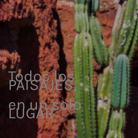
Todos los
PAISAJES,
en un solo
LUGAR