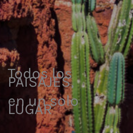
Todos los
PAISAJES,
en un solo
LUGAR