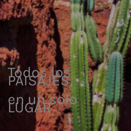
Todos los
PAISAJES,
en un solo
LUGAR