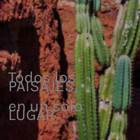
Todos los
PAISAJES,
en un solo
LUGAR