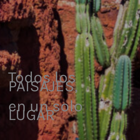
Todos los
PAISAJES,
en un solo
LUGAR