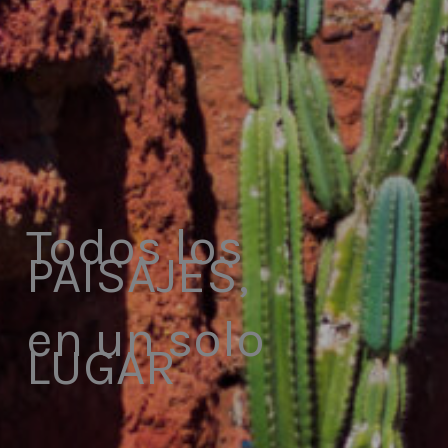
Todos los
PAISAJES,
en un solo
LUGAR