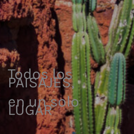
Todos los
PAISAJES,
en un solo
LUGAR