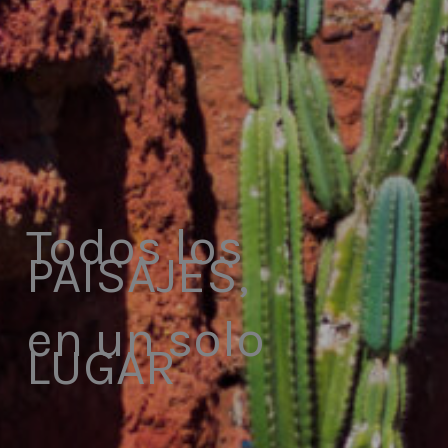
Todos los
PAISAJES,
en un solo
LUGAR